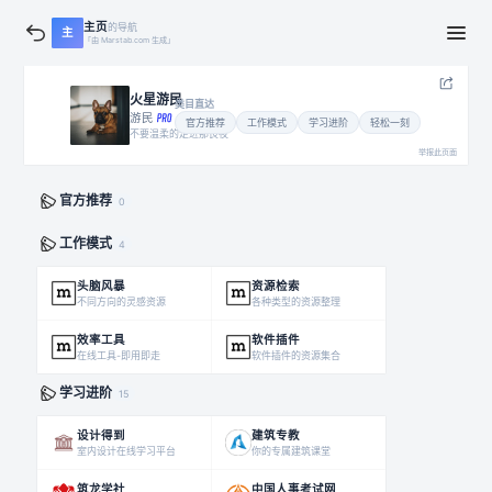
主页
的导航
主
「由 Marstab.com 生成」
火星游民
类目直达
游民
官方推荐
工作模式
学习进阶
轻松一刻
不要温柔的走进那良夜
举报此页面
官方推荐
0
工作模式
4
头脑风暴
资源检索
不同方向的灵感资源
各种类型的资源整理
效率工具
软件插件
在线工具-即用即走
软件插件的资源集合
学习进阶
15
设计得到
建筑专教
室内设计在线学习平台
你的专属建筑课堂
筑龙学社
中国人事考试网