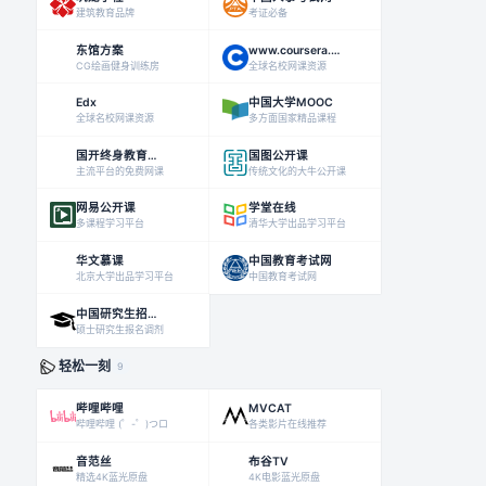
建筑教育品牌
考证必备
东馆方案
www.coursera.org
CG绘画健身训练房
全球名校网课资源
Edx
中国大学MOOC
全球名校网课资源
多方面国家精品课程
国开终身教育平台
国图公开课
主流平台的免费网课
传统文化的大牛公开课
网易公开课
学堂在线
多课程学习平台
清华大学出品学习平台
华文慕课
中国教育考试网
北京大学出品学习平台
中国教育考试网
中国研究生招生信息网
硕士研究生报名调剂
轻松一刻
9
哔哩哔哩
MVCAT
哔哩哔哩 (゜-゜)つロ
各类影片在线推荐
音范丝
布谷TV
精选4K蓝光原盘
4K电影蓝光原盘